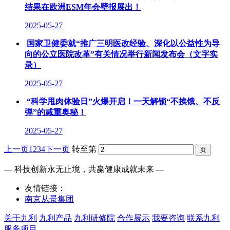
结果在欧洲ESM年会壁报展出！
2025-05-27
国家卫健委就“推广三明医改经验、深化以公益性为导
向的公立医院改革”有关情况举行新闻发布会（文字实
录）
2025-05-27
“科学甩肉体验日”火爆开启！一天解锁“不挨饿、不反
弹”的减重奥秘！
2025-05-27
上一页
1
2
3
4
下一页
转至第
— 科技创新永无止境，共赢健康成就未来 —
友情链接：
南京从景集团
关于九利
九利产品
九利研修院
合作展示
我要咨询
联系九利
服务项目