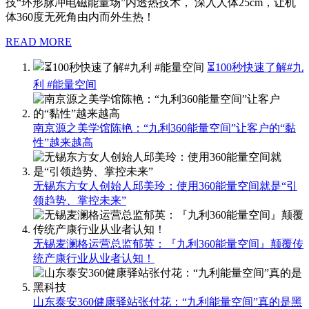
技“环形脉冲电磁能量场”内透热技术， 深入人体25cm，让机
体360度无死角由内而外生热！
READ MORE
⏳100秒快速了解#九
利 #能量空间
南京源之美学馆陈艳：“九利360能量空间”让客户的“黏
性”越来越高
无锡东方女人创始人邱美玲：使用360能量空间就是“引
领趋势、掌控未来”
无锡麦澜格运营总监郁英：『九利360能量空间』颠覆传
统产康行业从业者认知！
山东泰安360健康驿站张付花：“九利能量空间”真的是黑