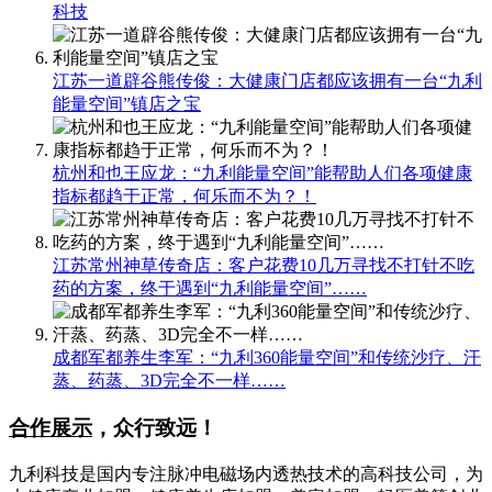
科技
江苏一道辟谷熊传俊：大健康门店都应该拥有一台“九利
能量空间”镇店之宝
杭州和也王应龙：“九利能量空间”能帮助人们各项健康
指标都趋于正常，何乐而不为？！
江苏常州神草传奇店：客户花费10几万寻找不打针不吃
药的方案，终于遇到“九利能量空间”……
成都军都养生李军：“九利360能量空间”和传统沙疗、汗
蒸、药蒸、3D完全不一样……
合作展示
，众行致远！
九利科技是国内专注脉冲电磁场内透热技术的高科技公司，为