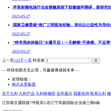
环形射频电场疗法改善糖尿病下肢微循环障碍，新研究结
2025-05-27
国家卫健委就“推广三明医改经验、深化以公益性为导向
2025-05-27
“科学甩肉体验日”火爆开启！一天解锁“不挨饿、不反弹
2025-05-27
上一页
1
2
3
下一页
转至第
— 科技创新永无止境，共赢健康成就未来 —
友情链接：
南京从景集团
关于九利
九利产品
九利研修院
合作展示
我要咨询
联系九利
服
江苏南京通联路7号联东U谷江宁高新国际企业港三期6栋