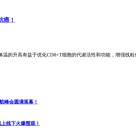
抗癌！
体温的升高有益于优化CD8+T细胞的代谢活性和功能，增强线
态启航峰会圆满落幕！
线上线下火爆围观！