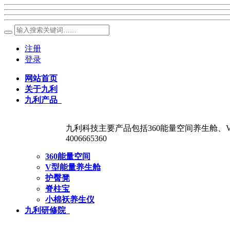
注册
登录
网站首页
关于九利
九利产品
九利科技主要产品包括360能量空间养生舱
4006665360
360能量空间
V型能量养生舱
护臀凳
脊柱宝
小棉袄养生仪
九利研修院