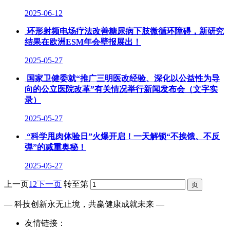
2025-06-12
环形射频电场疗法改善糖尿病下肢微循环障碍，新研究
结果在欧洲ESM年会壁报展出！
2025-05-27
国家卫健委就“推广三明医改经验、深化以公益性为导
向的公立医院改革”有关情况举行新闻发布会（文字实
录）
2025-05-27
“科学甩肉体验日”火爆开启！一天解锁“不挨饿、不反
弹”的减重奥秘！
2025-05-27
上一页
1
2
下一页
转至第
— 科技创新永无止境，共赢健康成就未来 —
友情链接：