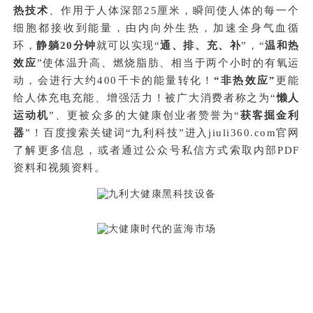
热技术
、作用于人体深部25厘米，瞬间使人体的每一个
细胞都接收到能量，由内向外生热，加速全身气血循
环，
静躺20分钟
就可以实现“
通、排、充、补
”，“
温和热
效应
”使体温升高、燃烧脂肪、相当于两个小时的有氧运
动，会进行大约400千卡的能量转化！
“非热效应”
更能
给人体充电充能、增强活力！被广大消费者称之为“
懒人
运动机
”、更被众多的大健康创业者赞誉为“
获客掘金利
器
”！百度搜索关键词“九利科技”进入jiuli360.com官网
了解更多信息，或者通过公众号私信方式索取内部PDF
资料和视频资料。