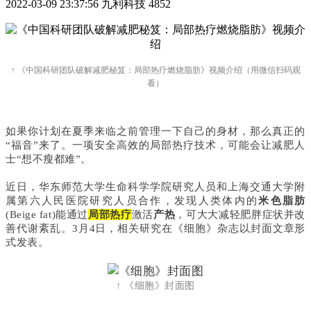
2022-03-09 23:37:56
九利科技
4852
↑ 《中国科研团队破解减肥秘笈：局部热疗燃烧脂肪》视频介绍（用微信扫码观
看）
如果你计划在夏季来临之前管理一下自己的身材，那么真正的
“福音”来了。
一项安全高效的局部热疗技术，可能会让减肥人
士“想不瘦都难”。
近日，华东师范大学生命科学学院研究人员和上海交通大学附
属第六人民医院研究人员合作，发现人类体内的
米色脂肪
(Beige fat)能通过
局部热疗
激活
产热
，可大大减轻肥胖症状并改
善代谢紊乱。3月4日，相关研究在《细胞》杂志以封面文章形
式发表。
↑ 《细胞》封面图