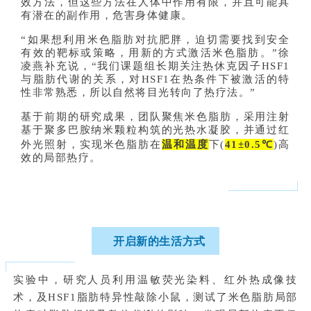
效方法，但这些方法在人体中作用有限，并且可能具
有潜在的副作用，危害身体健康。
“如果想利用米色脂肪对抗肥胖，迫切需要找到安全
有效的靶标或策略，用新的方式激活米色脂肪。”徐
凌燕补充说，“我们课题组长期关注热休克因子HSF1
与脂肪代谢的关系，对HSF1在热条件下被激活的特
性非常熟悉，所以自然将目光转向了热疗法。”
基于前期的研究成果，团队聚焦米色脂肪，采用注射
基于聚多巴胺纳米颗粒构筑的光热水凝胶，并通过红
外光照射，实现米色脂肪在
温和温度
下(
41±0.5℃
)高
效的局部热疗。
开启新的生活方式
实验中，研究人员利用温敏荧光染料、红外热成像技
术，及HSF1脂肪特异性敲除小鼠，测试了米色脂肪局部