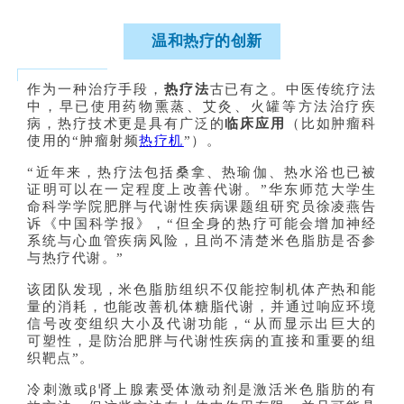
温和热疗的创新
作为一种治疗手段，
热疗法
古已有之。中医传统疗法
中，早已使用药物熏蒸、艾灸、火罐等方法治疗疾
病，热疗技术更是具有广泛的
临床应用
（比如肿瘤科
使用的“肿瘤射频
热疗机
”）。
“近年来，热疗法包括桑拿、热瑜伽、热水浴也已被
证明可以在一定程度上改善代谢。”华东师范大学生
命科学学院肥胖与代谢性疾病课题组研究员徐凌燕告
诉《中国科学报》，“但全身的热疗可能会增加神经
系统与心血管疾病风险，且尚不清楚米色脂肪是否参
与热疗代谢。”
该团队发现，米色脂肪组织不仅能控制机体产热和能
量的消耗，也能改善机体糖脂代谢，并通过响应环境
信号改变组织大小及代谢功能，“从而显示出巨大的
可塑性，是防治肥胖与代谢性疾病的直接和重要的组
织靶点”。
冷刺激或β肾上腺素受体激动剂是激活米色脂肪的有