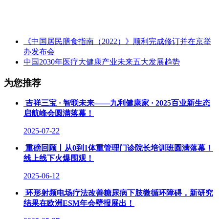
《中国居民膳食指南（2022）》顺利完成修订并在京举
办发布会
中国2030年医疗大健康产业未来五大发展趋势
为您推荐
吉祥三宝 · 智联未来——九利健康家 · 2025百业新生态
启航峰会圆满落幕！
2025-07-22
重磅回顾丨从0到1体重管理门诊院长培训班圆满落幕！
线上线下火爆围观！
2025-06-12
环形射频电场疗法改善糖尿病下肢微循环障碍，新研究
结果在欧洲ESM年会壁报展出！