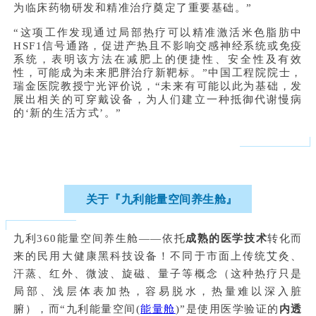
为临床药物研发和精准治疗奠定了重要基础。”
“这项工作发现通过局部热疗可以精准激活米色脂肪中
HSF1信号通路，促进产热且不影响交感神经系统或免疫
系统，表明该方法在减肥上的便捷性、安全性及有效
性，可能成为未来肥胖治疗新靶标。”中国工程院院士，
瑞金医院教授宁光评价说，“未来有可能以此为基础，发
展出相关的可穿戴设备，为人们建立一种抵御代谢慢病
的‘新的生活方式’。”
关于『九利能量空间养生舱』
九利360能量空间养生舱——依托
成熟的医学技术
转化而
来的民用大健康黑科技设备！不同于市面上传统艾灸、
汗蒸、红外、微波、旋磁、量子等概念（这种热疗只是
局部、浅层体表加热，容易脱水，热量难以深入脏
腑），而“九利能量空间(
能量舱
)”是使用医学验证的
内透