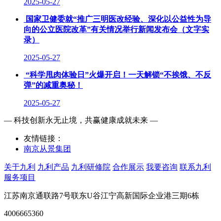
2025-05-27
国家卫健委就“推广三明医改经验、深化以公益性为导
向的公立医院改革”有关情况举行新闻发布会（文字实
录）
2025-05-27
“科学甩肉体验日”火爆开启！一天解锁“不挨饿、不反
弹”的减重奥秘！
2025-05-27
— 科技创新永无止境，共赢健康成就未来 —
友情链接：
南京从景集团
关于九利
九利产品
九利研修院
合作展示
我要咨询
联系九利
服务项目
江苏南京通联路7号联东U谷江宁高新国际企业港三期6栋
4006665360