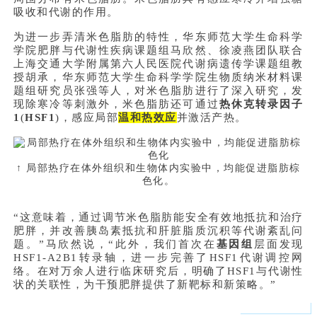
吸收和代谢的作用。
为进一步弄清米色脂肪的特性，华东师范大学生命科学
学院肥胖与代谢性疾病课题组马欣然、徐凌燕团队联合
上海交通大学附属第六人民医院代谢病遗传学课题组教
授胡承，华东师范大学生命科学学院生物质纳米材料课
题组研究员张强等人，对米色脂肪进行了深入研究，发
现除寒冷等刺激外，米色脂肪还可通过
热休克转录因子
1
(
HSF1
)，感应局部
温和热效应
并激活产热。
↑ 局部热疗在体外组织和生物体内实验中，均能促进脂肪棕
色化。
“这意味着，通过调节米色脂肪能安全有效地抵抗和治疗
肥胖，并改善胰岛素抵抗和肝脏脂质沉积等代谢紊乱问
题。”马欣然说，“此外，我们首次在
基因组
层面发现
HSF1-A2B1转录轴，进一步完善了HSF1代谢调控网
络。在对万余人进行临床研究后，明确了HSF1与代谢性
状的关联性，为干预肥胖提供了新靶标和新策略。”