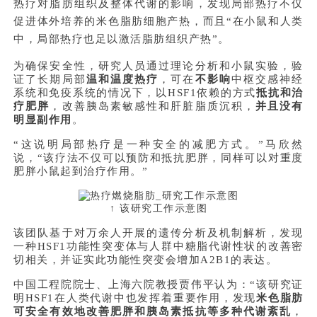
热疗对脂肪组织及整体代谢的影响，发现局部热疗不仅
促进体外培养的米色脂肪细胞产热，而且“在小鼠和人类
中，局部热疗也足以激活脂肪组织产热”。
为确保安全性，研究人员通过理论分析和小鼠实验，验
证了长期局部
温和温度热疗
，可在
不影响
中枢交感神经
系统和免疫系统的情况下，以HSF1依赖的方式
抵抗和治
疗肥胖
，改善胰岛素敏感性和肝脏脂质沉积，
并且没有
明显副作用
。
“这说明局部热疗是一种安全的减肥方式。”马欣然
说，“该疗法不仅可以预防和抵抗肥胖，同样可以对重度
肥胖小鼠起到治疗作用。”
↑ 该研究工作示意图
该团队基于对万余人开展的遗传分析及机制解析，发现
一种HSF1功能性突变体与人群中糖脂代谢性状的改善密
切相关，并证实此功能性突变会增加A2B1的表达。
中国工程院院士、上海六院教授贾伟平认为：“该研究证
明HSF1在人类代谢中也发挥着重要作用，发现
米色脂肪
可安全有效地改善肥胖和胰岛素抵抗等多种代谢紊乱
，