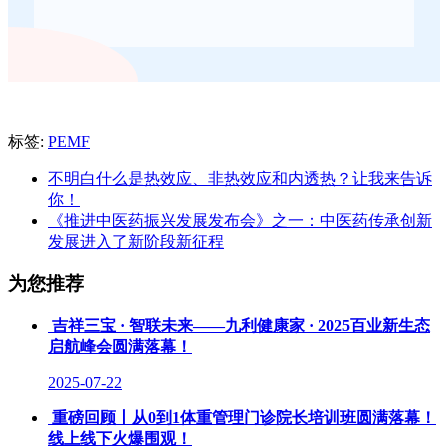
标签:
PEMF
不明白什么是热效应、非热效应和内透热？让我来告诉
你！
《推进中医药振兴发展发布会》之一：中医药传承创新
发展进入了新阶段新征程
为您推荐
吉祥三宝 · 智联未来——九利健康家 · 2025百业新生态
启航峰会圆满落幕！
2025-07-22
重磅回顾丨从0到1体重管理门诊院长培训班圆满落幕！
线上线下火爆围观！