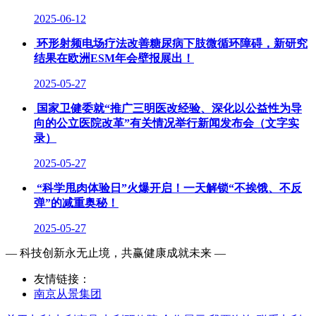
2025-06-12
环形射频电场疗法改善糖尿病下肢微循环障碍，新研究
结果在欧洲ESM年会壁报展出！
2025-05-27
国家卫健委就“推广三明医改经验、深化以公益性为导
向的公立医院改革”有关情况举行新闻发布会（文字实
录）
2025-05-27
“科学甩肉体验日”火爆开启！一天解锁“不挨饿、不反
弹”的减重奥秘！
2025-05-27
— 科技创新永无止境，共赢健康成就未来 —
友情链接：
南京从景集团